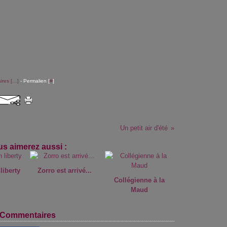
res [
…
]
- Permalien [
#
]
Un petit air d'été
s aimerez aussi :
 liberty
Zorro est arrivé...
Collégienne à la
Maud
Commentaires