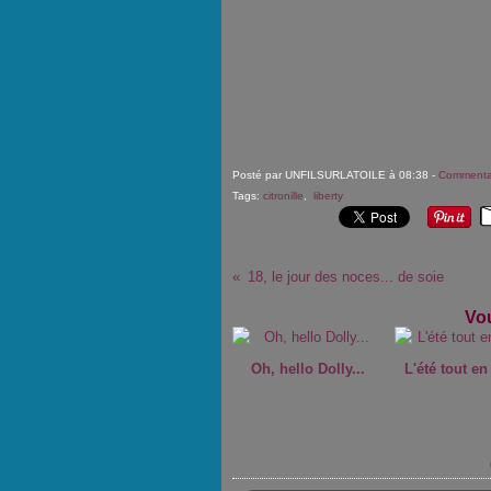
Posté par UNFILSURLATOILE à 08:38 -
Commentai
Tags:
citronille
,
liberty
18, le jour des noces... de soie
Vou
Oh, hello Dolly...
L'été tout en