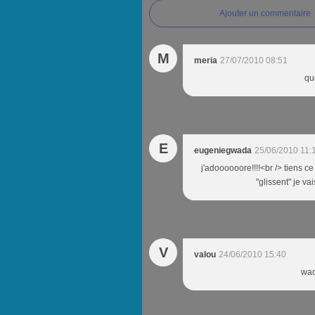
Ajouter un commentaire
M
meria
27/07/2010 08:51
qu
E
eugeniegwada
25/06/2010 11:
j'adoooooore!!!!<br /> tiens ce
"glissent" je va
V
valou
24/06/2010 15:40
wao