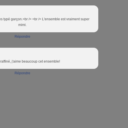
res typé garçon.<br /> <br /> L'ensemble est vraiment super
mimi.
Répondre
et raffiné, j'aime beaucoup cet ensemble!
Répondre