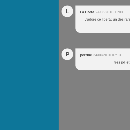
L
La Corte
24/06/2010 11:03
J'adore ce liberty, un des ra
P
perrine
24/06/2010 07:13
très joli 