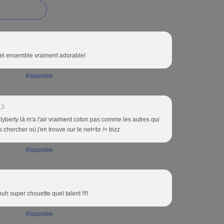
el ensemble vraiment adorable!
Répondre
13
 lyberty là m'a l'air vraiment coton pas comme les autres qui
is chercher où j'en trouve sur le net<br /> bizz
Répondre
uh super chouette quel talent !!!!
Répondre