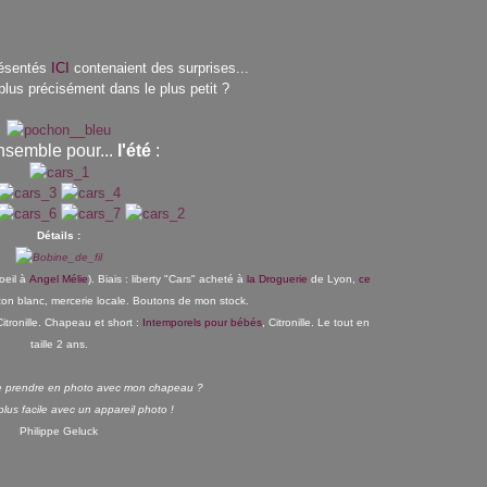
résentés
ICI
contenaient des surprises...
 plus précisément dans le plus petit ?
semble pour...
l'été
:
Détails :
'oeil à
Angel Mélie
). Biais : liberty "Cars" acheté à
la Droguerie
de Lyon,
ce
oton blanc, mercerie locale. Boutons de mon stock.
Citronille. Chapeau et short :
Intemporels pour bébés
, Citronille. Le tout en
taille 2 ans.
e prendre en photo avec mon chapeau ?
 plus facile avec un appareil photo !
Philippe Geluck