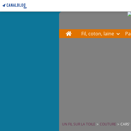
Home
Fil, coton, laine
Pa
UN FIL SUR LA TOILE
>
COUTURE
>
CARS'