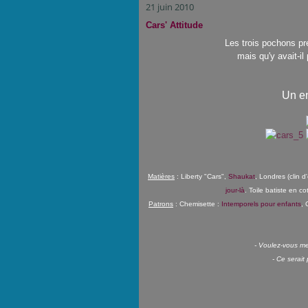
21 juin 2010
Cars' Attitude
Les trois pochons p
mais qu'y avait-il
Un en
Matières
: Liberty "Cars",
Shaukat
, Londres (clin d
jour-là
. Toile batiste en c
Patrons
: Chemisette :
Intemporels pour enfants
, 
- Voulez-vous m
- Ce serait