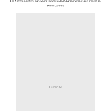
Les hommes mettent dans leurs voitures autant d'amour-propre que d'essence.
Pierre Daninos
Publicité