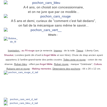
A 4 ans, on choisit son concessionnaire,
et on ne jure que par ce modèle...
A 5 ans et demi, curieux de "comment c'est fait dedans",
on fait de la mécanique sans même le savoir...
Détails :
Inspiration
:
au Fil rouge
.que je remercie.
Images
: de la toile.
Tissus
: Liberty Cars,
Shaukat
, Londres (petit clin d'oeil à
Angel Mélie
et son frère). Chute de drap ancien ayant
appartenu à l'arrière-grand-tante des petits cousins.
Toiles verte et rouge
: coton de ma
réserve.
Ruban bleu
: offert par
Angel Mélie
.
Ruban rouge
: marque "Celebrate",
Cultura
.
Rubans vert et rouge
:
Making memories.
Dimensions des pochons
: 44 x 26 x 12 cm.