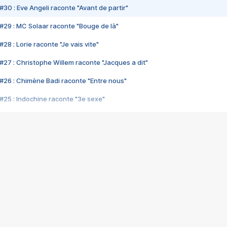
#30 : Eve Angeli raconte "Avant de partir"
#29 : MC Solaar raconte "Bouge de là"
28 : Lorie raconte "Je vais vite"
#27 : Christophe Willem raconte "Jacques a dit"
#26 : Chimène Badi raconte "Entre nous"
#25 : Indochine raconte "3e sexe"
#24 : Zaho raconte "C'est chelou"
#23 : Patrick Bruel raconte "Au café des délices"
#22 : Kyo raconte "Le chemin"
#21 : Nolwenn Leroy raconte "Cassé"
#20 : Patrick Hernandez raconte "Born to be alive"
#19 : Lorie raconte "Près de moi"
#18 : Michael Jones raconte "A nos actes manqués" (avec Jean-Jacque