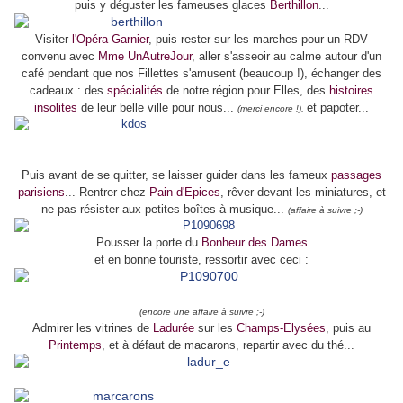
puis y déguster les fameuses glaces
Berthillon
...
Visiter
l'Opéra Garnier
, puis rester sur les marches pour un RDV
convenu avec
Mme UnAutreJour
, aller s'asseoir au calme autour d'un
café pendant que nos Fillettes s'amusent (beaucoup !), échanger des
cadeaux : des
spécialités
de notre région pour Elles, des
histoires
insolites
de leur belle ville pour nous...
et papoter...
(merci encore !),
Puis avant de se quitter, se laisser guider dans les fameux
passages
parisiens
... Rentrer chez
Pain d'Epices
, rêver devant les miniatures, et
ne pas résister aux petites boîtes à musique...
(affaire à suivre ;-)
Pousser la porte du
Bonheur des Dames
et en bonne touriste, ressortir avec ceci :
(encore une affaire à suivre ;-)
Admirer les vitrines de
Ladurée
sur les
Champs-Elysées
, puis au
Printemps
, et à défaut de macarons, repartir avec du thé...