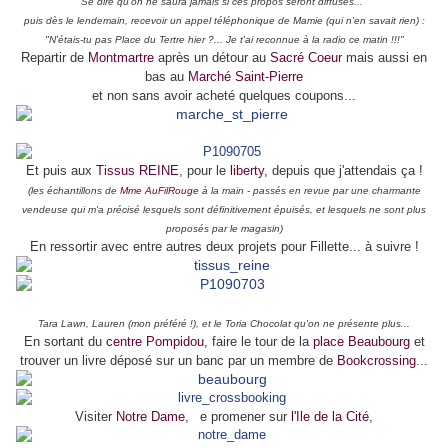
Se dire qu'on ne saura jamais si ces propos seront diffusés...
puis dès le lendemain, recevoir un appel téléphonique de Mamie (qui n'en savait rien) :
"N'étais-tu pas Place du Tertre hier ?... Je t'ai reconnue à la radio ce matin !!!"
Repartir de
Montmartre
après un détour au
Sacré Coeur
mais aussi en
bas au
Marché Saint-Pierre
et non sans avoir acheté quelques coupons...
Et puis aux
Tissus REINE
, pour le
liberty
, depuis que j'attendais ça !
(les échantillons de
Mme AuFilRouge
à la main -
passés en revue par une charmante
vendeuse qui m'a précisé lesquels sont définitivement épuisés, et lesquels ne sont plus
proposés par le magasin)
En ressortir avec entre autres deux projets pour Fillette... à suivre !
Tara Lawn, Lauren (mon préféré !), et le Toria Chocolat qu'on ne présente plus...
En sortant du
centre Pompidou
, faire le tour de la
place Beaubourg
et
trouver un livre déposé sur un banc par un membre de
Bookcrossing
...
Visiter
Notre Dame
,
s
e promener sur
l'Ile de la Cité
,