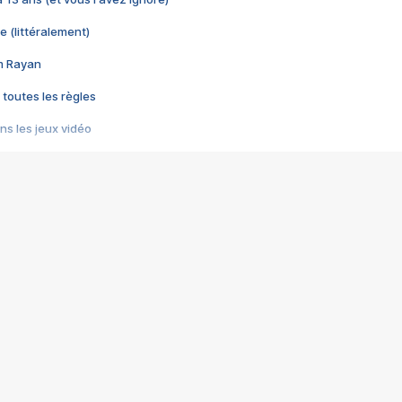
e (littéralement)
im Rayan
 toutes les règles
s les jeux vidéo
us choquant de Rockstar ? - Le scandale BULLY
e plus moche de Steam
du RÊVE tourne au CAUCHEMAR
pendant 8 heures
it… à tort
umiliés par un jeu vidéo
ire - Final Fantasy 8
ti un empire - Age of Empires