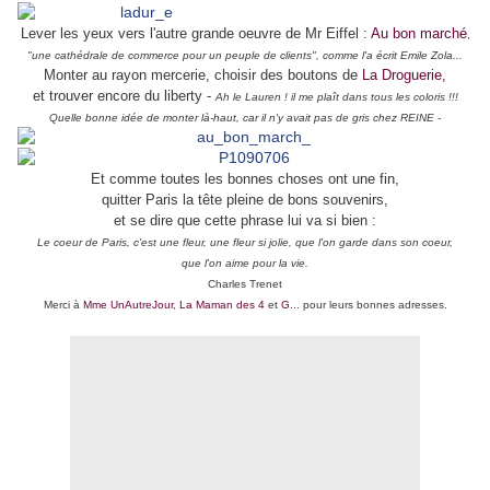
Lever les yeux vers l'autre grande oeuvre de Mr Eiffel :
Au bon marché
,
"une cathédrale de commerce pour un peuple de clients", comme l'a écrit Emile Zola...
Monter au rayon mercerie, choisir des boutons de
La Droguerie
,
et trouver encore du liberty -
Ah le Lauren ! il me plaît dans tous les coloris !!!
Quelle bonne idée de monter là-haut, car il n'y avait pas de gris chez REINE -
Et comme toutes les bonnes choses ont une fin,
quitter Paris la tête pleine de bons souvenirs,
et se dire que cette phrase lui va si bien :
Le coeur de Paris, c'est une fleur, une fleur si jolie, que l'on garde dans son coeur,
que l'on aime pour la vie.
Charles Trenet
Merci à
Mme UnAutreJour
,
La Maman des 4
et
G...
pour leurs bonnes adresses.