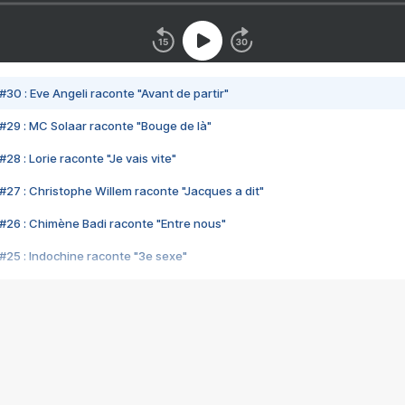
#30 : Eve Angeli raconte "Avant de partir"
#29 : MC Solaar raconte "Bouge de là"
28 : Lorie raconte "Je vais vite"
#27 : Christophe Willem raconte "Jacques a dit"
#26 : Chimène Badi raconte "Entre nous"
#25 : Indochine raconte "3e sexe"
#24 : Zaho raconte "C'est chelou"
#23 : Patrick Bruel raconte "Au café des délices"
#22 : Kyo raconte "Le chemin"
#21 : Nolwenn Leroy raconte "Cassé"