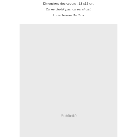
Dimensions des coeurs : 12 x12 cm.
On ne choisit pas, on est choisi.
Louis Teissier Du Cros
Publicité