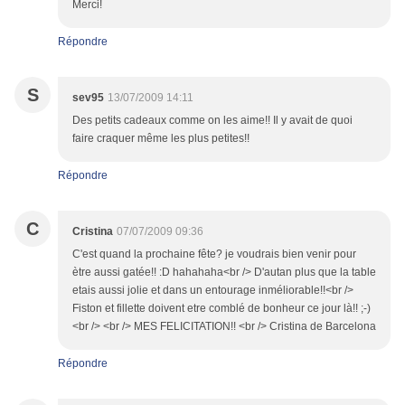
Merci!
Répondre
S
sev95
13/07/2009 14:11
Des petits cadeaux comme on les aime!! Il y avait de quoi
faire craquer même les plus petites!!
Répondre
C
Cristina
07/07/2009 09:36
C'est quand la prochaine fête? je voudrais bien venir pour
ètre aussi gatée!! :D hahahaha<br /> D'autan plus que la table
etais aussi jolie et dans un entourage inméliorable!!<br />
Fiston et fillette doivent etre comblé de bonheur ce jour là!! ;-)
<br /> <br /> MES FELICITATION!! <br /> Cristina de Barcelona
Répondre