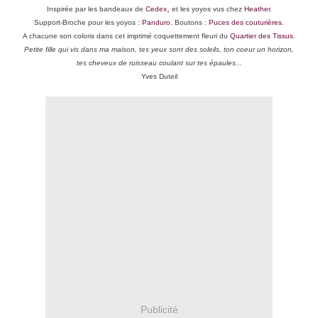
,
Inspirée par les bandeaux de
Cedex
et les yoyos vus chez
Heather
.
Support-Broche pour les yoyos :
Panduro
. Boutons :
Puces des couturières
.
A chacune son coloris dans cet imprimé coquettement fleuri du
Quartier des Tissus
.
Petite fille qui vis dans ma maison, tes yeux sont des soleils, ton coeur un horizon,
tes cheveux de ruisseau coulant sur tes épaules...
Yves Duteil
Publicité