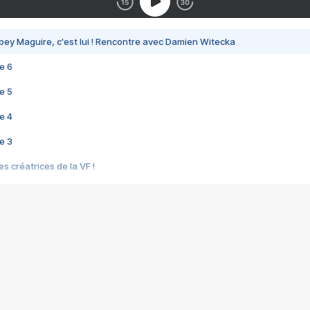
bey Maguire, c'est lui ! Rencontre avec Damien Witecka
e 6
e 5
e 4
e 3
s créatrices de la VF !
e 2
e 1
e Mektoub My Love arrive enfin ! Rencontre avec Shaïn Boumedine et Sal
i : après Toni en famille
elle réalise le bouleversant Dites lui que je l'aime