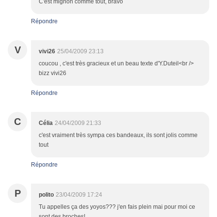
C'est mignon comme tout, bravo
Répondre
V
vivi26
25/04/2009 23:13
coucou , c'est très gracieux et un beau texte d'Y.Duteil<br />
bizz vivi26
Répondre
C
Célia
24/04/2009 21:33
c'est vraiment très sympa ces bandeaux, ils sont jolis comme
tout
Répondre
P
polito
23/04/2009 17:24
Tu appelles ça des yoyos??? j'en fais plein mai pour moi ce
sont des broches!