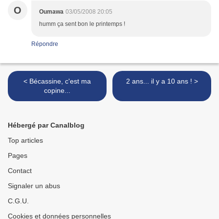
O
Oumawa
03/05/2008 20:05
humm ça sent bon le printemps !
Répondre
< Bécassine, c'est ma
2 ans... il y a 10 ans ! >
copine...
Hébergé par Canalblog
Top articles
Pages
Contact
Signaler un abus
C.G.U.
Cookies et données personnelles