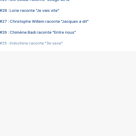
28 : Lorie raconte "Je vais vite"
#27 : Christophe Willem raconte "Jacques a dit"
#26 : Chimène Badi raconte "Entre nous"
#25 : Indochine raconte "3e sexe"
#24 : Zaho raconte "C'est chelou"
#23 : Patrick Bruel raconte "Au café des délices"
#22 : Kyo raconte "Le chemin"
#21 : Nolwenn Leroy raconte "Cassé"
#20 : Patrick Hernandez raconte "Born to be alive"
#19 : Lorie raconte "Près de moi"
#18 : Michael Jones raconte "A nos actes manqués" (avec Jean-Jacque
#17 : Khaled raconte "Aïcha"