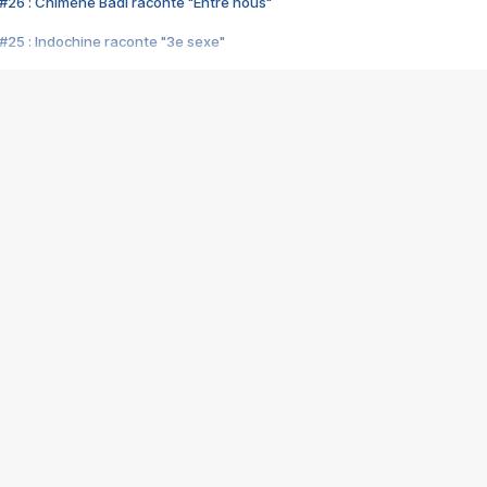
#26 : Chimène Badi raconte "Entre nous"
#25 : Indochine raconte "3e sexe"
#24 : Zaho raconte "C'est chelou"
#23 : Patrick Bruel raconte "Au café des délices"
#22 : Kyo raconte "Le chemin"
#21 : Nolwenn Leroy raconte "Cassé"
#20 : Patrick Hernandez raconte "Born to be alive"
#19 : Lorie raconte "Près de moi"
#18 : Michael Jones raconte "A nos actes manqués" (avec Jean-Jacque
#17 : Khaled raconte "Aïcha"
#16 : Corneille raconte "Parce qu'on vient de loin"
#15 : Indochine raconte "L'aventurier"
14 : Lorie raconte "Sur un air latino"