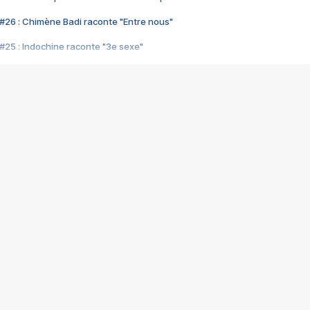
#26 : Chimène Badi raconte "Entre nous"
#25 : Indochine raconte "3e sexe"
#24 : Zaho raconte "C'est chelou"
#23 : Patrick Bruel raconte "Au café des délices"
#22 : Kyo raconte "Le chemin"
#21 : Nolwenn Leroy raconte "Cassé"
#20 : Patrick Hernandez raconte "Born to be alive"
#19 : Lorie raconte "Près de moi"
#18 : Michael Jones raconte "A nos actes manqués" (avec Jean-Jacque
#17 : Khaled raconte "Aïcha"
#16 : Corneille raconte "Parce qu'on vient de loin"
#15 : Indochine raconte "L'aventurier"