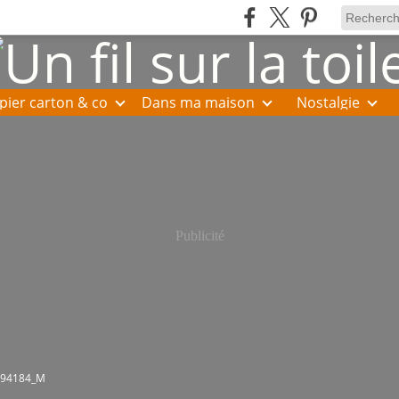
pier carton & co
Dans ma maison
Nostalgie
Publicité
894184_M