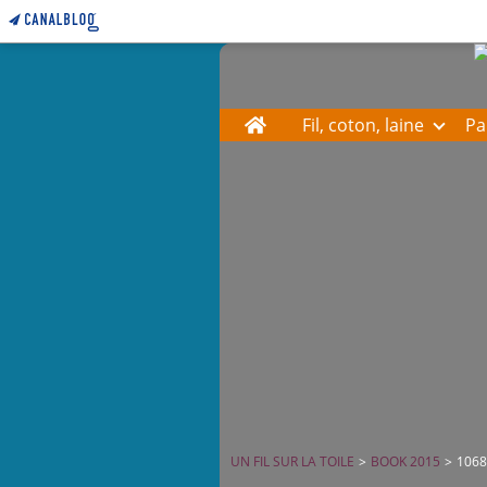
Home
Fil, coton, laine
Pa
UN FIL SUR LA TOILE
>
BOOK 2015
>
106