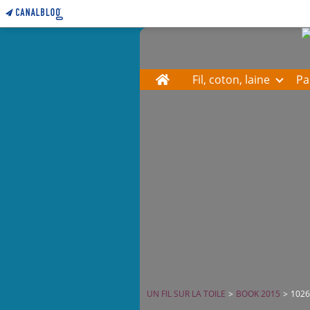
Home
Fil, coton, laine
Pa
UN FIL SUR LA TOILE
>
BOOK 2015
>
102