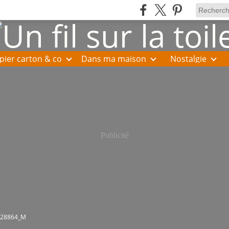
pier carton & co
Dans ma maison
Nostalgie
Publicité
628864_M