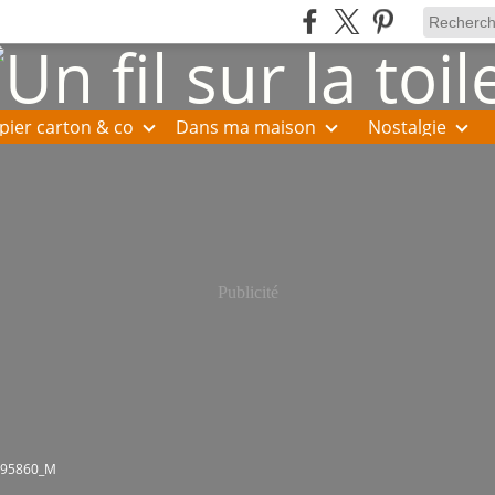
pier carton & co
Dans ma maison
Nostalgie
Publicité
095860_M