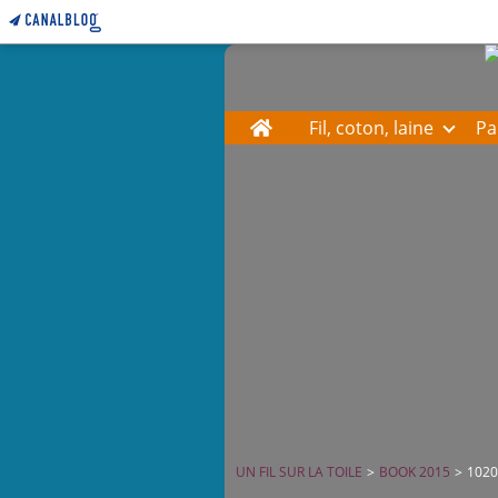
Home
Fil, coton, laine
Pa
UN FIL SUR LA TOILE
>
BOOK 2015
>
102