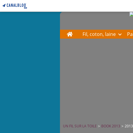
Home
Fil, coton, laine
Pa
UN FIL SUR LA TOILE
>
BOOK 2013
>
2013