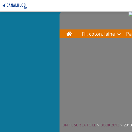
Home
Fil, coton, laine
Pa
UN FIL SUR LA TOILE
>
BOOK 2013
>
2013