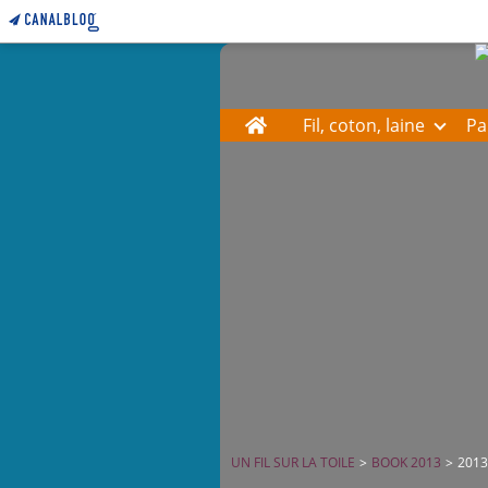
Home
Fil, coton, laine
Pa
UN FIL SUR LA TOILE
>
BOOK 2013
>
2013